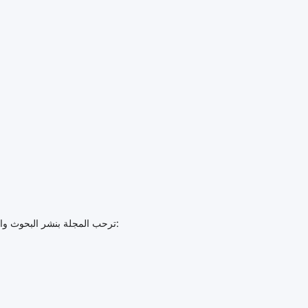
ترحب المجلة بنشر البحوث والدراسات في المجالات الآتية – على سبيل المثال لا الحصر: