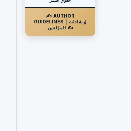
حقوق النشر
✍️ AUTHOR
GUIDELINES | إرشادات
المؤلفين ✍️